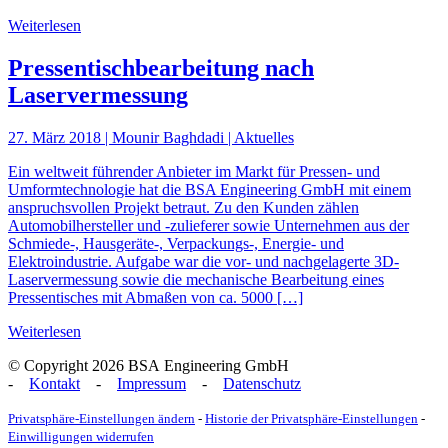
Weiterlesen
Pressentischbearbeitung nach
Laservermessung
27. März 2018 | Mounir Baghdadi | Aktuelles
Ein weltweit führender Anbieter im Markt für Pressen- und
Umformtechnologie hat die BSA Engineering GmbH mit einem
anspruchsvollen Projekt betraut. Zu den Kunden zählen
Automobilhersteller und -zulieferer sowie Unternehmen aus der
Schmiede-, Hausgeräte-, Verpackungs-, Energie- und
Elektroindustrie. Aufgabe war die vor- und nachgelagerte 3D-
Laservermessung sowie die mechanische Bearbeitung eines
Pressentisches mit Abmaßen von ca. 5000 […]
Weiterlesen
© Copyright 2026 BSA Engineering GmbH
-
Kontakt
-
Impressum
-
Datenschutz
Privatsphäre-Einstellungen ändern
-
Historie der Privatsphäre-Einstellungen
-
Einwilligungen widerrufen