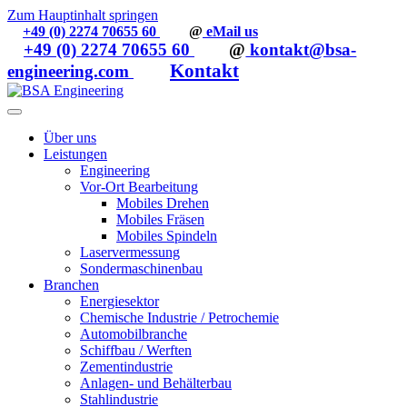
Zum Hauptinhalt springen
+49 (0) 2274 70655 60
@
eMail us
+49 (0) 2274 70655 60
@
kontakt@bsa-
Kontakt
engineering.com
Über uns
Leistungen
Engineering
Vor-Ort Bearbeitung
Mobiles Drehen
Mobiles Fräsen
Mobiles Spindeln
Laservermessung
Sondermaschinenbau
Branchen
Energiesektor
Chemische Industrie / Petrochemie
Automobilbranche
Schiffbau / Werften
Zementindustrie
Anlagen- und Behälterbau
Stahlindustrie