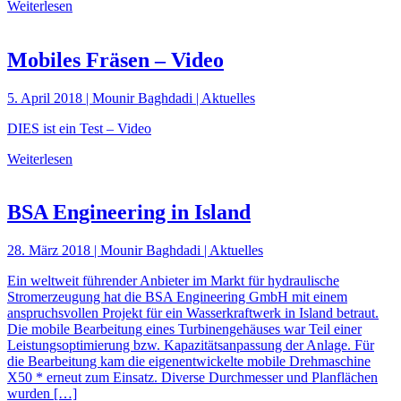
Weiterlesen
Mobiles Fräsen – Video
5. April 2018 | Mounir Baghdadi | Aktuelles
DIES ist ein Test – Video
Weiterlesen
BSA Engineering in Island
28. März 2018 | Mounir Baghdadi | Aktuelles
Ein weltweit führender Anbieter im Markt für hydraulische
Stromerzeugung hat die BSA Engineering GmbH mit einem
anspruchsvollen Projekt für ein Wasserkraftwerk in Island betraut.
Die mobile Bearbeitung eines Turbinengehäuses war Teil einer
Leistungsoptimierung bzw. Kapazitätsanpassung der Anlage. Für
die Bearbeitung kam die eigenentwickelte mobile Drehmaschine
X50 * erneut zum Einsatz. Diverse Durchmesser und Planflächen
wurden […]